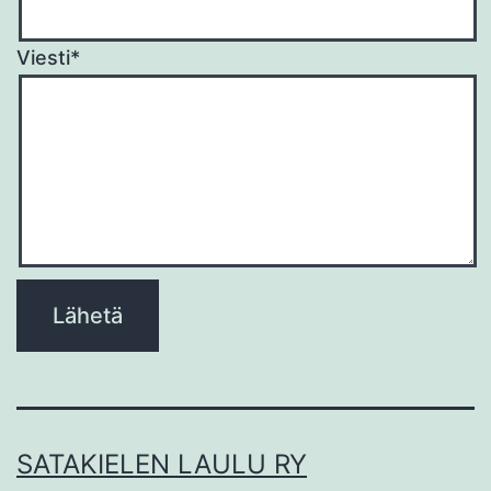
Viesti*
Please
leave
this
field
empty.
SATAKIELEN LAULU RY