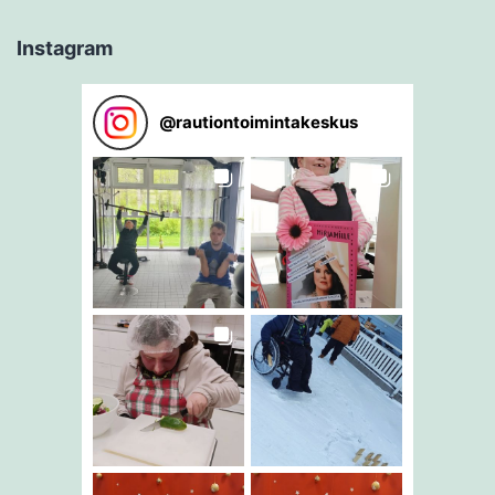
Instagram
@
rautiontoimintakeskus