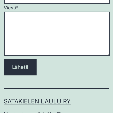
Viesti*
Please
leave
this
field
empty.
SATAKIELEN LAULU RY