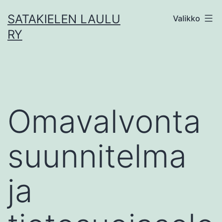
Siirry
SATAKIELEN LAULU
Valikko
sisältöön
RY
Omavalvonta
suunnitelma
ja