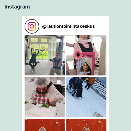
Instagram
@
rautiontoimintakeskus