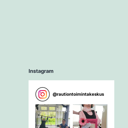
Instagram
@
rautiontoimintakeskus