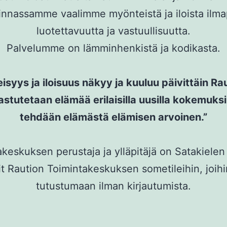
nnassamme vaalimme myönteistä ja iloista ilmap
luotettavuutta ja vastuullisuutta.
Palvelumme on lämminhenkistä ja kodikasta.
isyys ja iloisuus näkyy ja kuuluu päivittäin Rau
astutetaan elämää erilaisilla uusilla kokemuksil
tehdään elämästä elämisen arvoinen.”
keskuksen perustaja ja ylläpitäjä on Satakielen 
kit Raution Toimintakeskuksen sometileihin, joih
tutustumaan ilman kirjautumista.