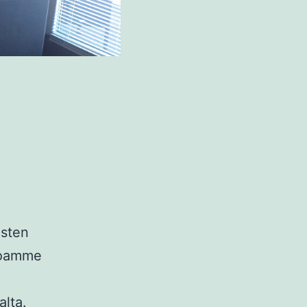
isten
rjoamme
alta.