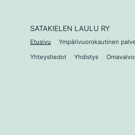
Siirry
sisältöön
SATAKIELEN LAULU RY
Etusivu
Ympärivuorokautinen palv
Yhteystiedot
Yhdistys
Omavalvon