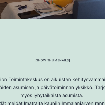
[SHOW THUMBNAILS]
ion Toimintakeskus on aikuisten kehitysvamma
öiden asumisen ja päivätoiminnan yksikkö. Ta
myös lyhytaikaista asumista.
ät meidät Imatralta kauniin Immalanjärven rann