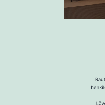
Raut
henkil
Löyd