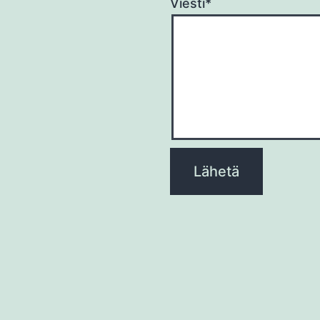
Viesti*
Please
leave
this
field
empty.