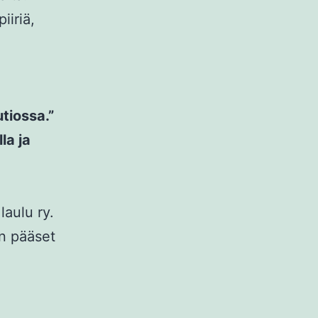
iiriä,
tiossa.”
la ja
laulu ry.
in pääset