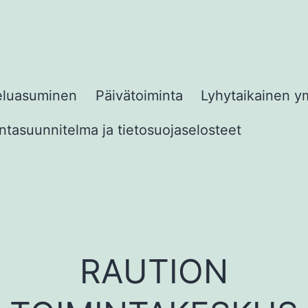
eluasuminen
Päivätoiminta
Lyhytaikainen y
tasuunnitelma ja tietosuojaselosteet
RAUTION