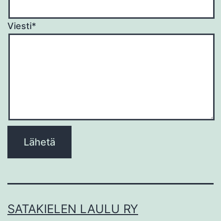
Viesti*
Please
leave
this
field
empty.
SATAKIELEN LAULU RY