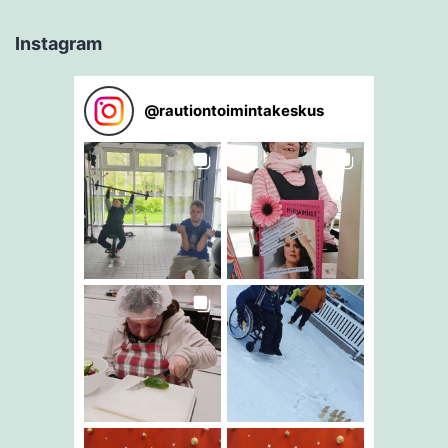
Instagram
@
rautiontoimintakeskus