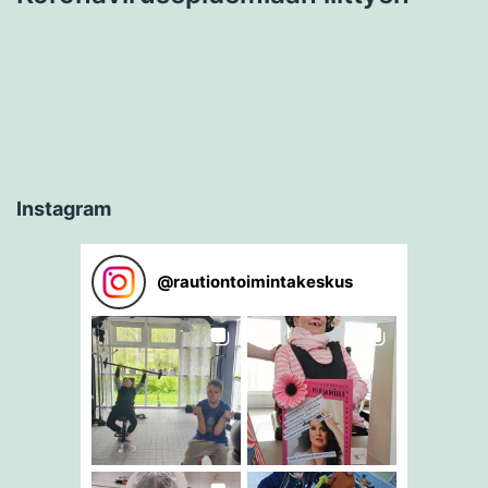
Instagram
@
rautiontoimintakeskus