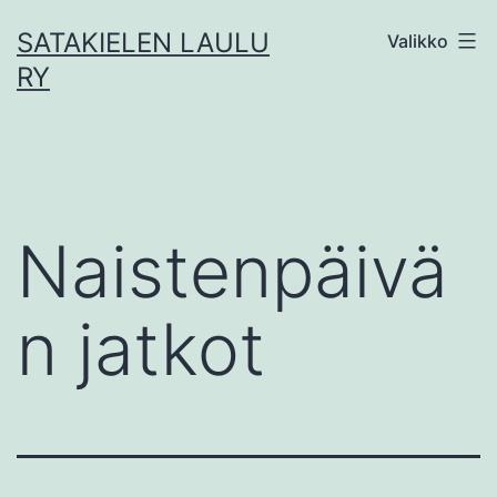
Siirry
SATAKIELEN LAULU
Valikko
sisältöön
RY
Naistenpäivä
n jatkot