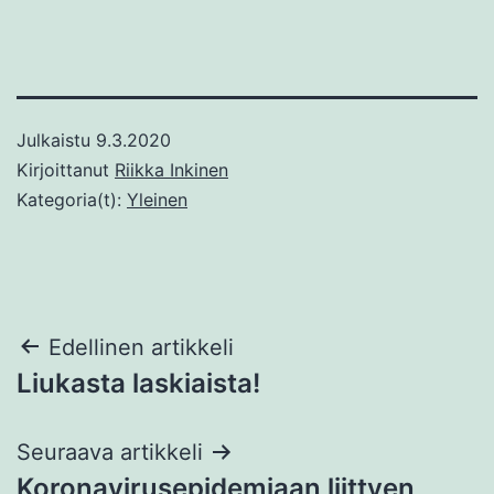
Julkaistu
9.3.2020
Kirjoittanut
Riikka Inkinen
Kategoria(t):
Yleinen
Artikkelien
Edellinen artikkeli
Liukasta laskiaista!
selaus
Seuraava artikkeli
Koronavirusepidemiaan liittyen