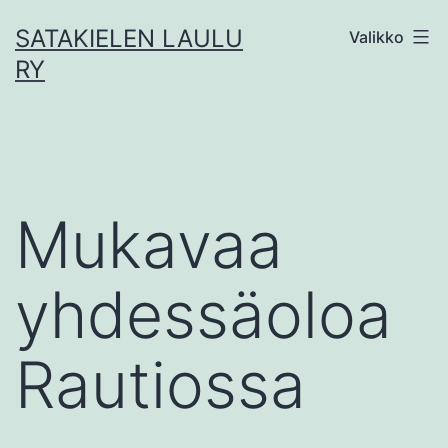
Siirry
SATAKIELEN LAULU
Valikko
sisältöön
RY
Mukavaa
yhdessäoloa
Rautiossa