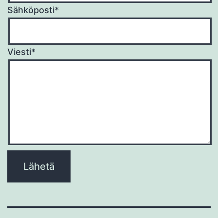
Sähköposti*
Viesti*
Please
leave
this
field
empty.