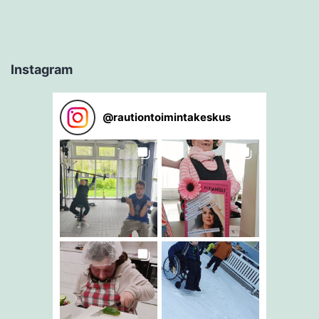
Instagram
@
rautiontoimintakeskus