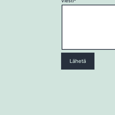
Viesti*
Please
leave
this
field
empty.