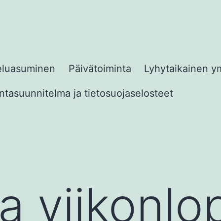
eluasuminen
Päivätoiminta
Lyhytaikainen y
tasuunnitelma ja tietosuojaselosteet
 viikonlo