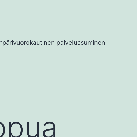
mpärivuorokautinen palveluasuminen
ppua