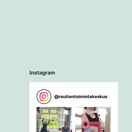
Instagram
@
rautiontoimintakeskus