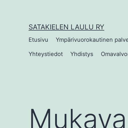
Siirry
sisältöön
SATAKIELEN LAULU RY
Etusivu
Ympärivuorokautinen palv
Yhteystiedot
Yhdistys
Omavalvon
Mukavaa