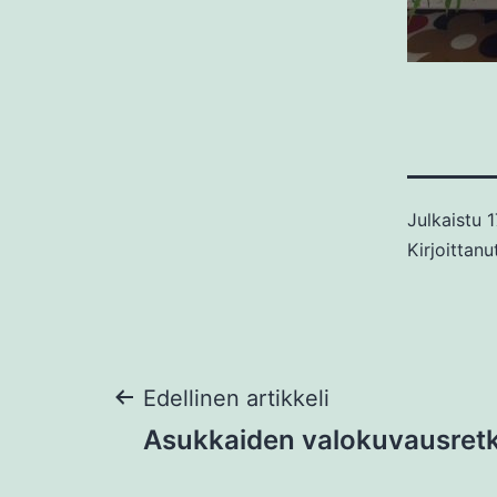
Julkaistu
1
Kirjoittan
Artikkelien
Edellinen artikkeli
Asukkaiden valokuvausretk
selaus