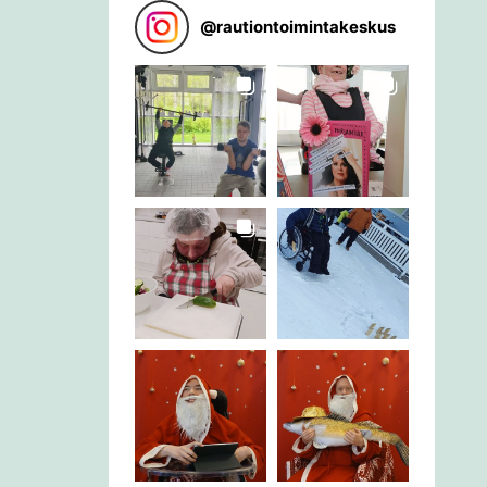
@
rautiontoimintakeskus