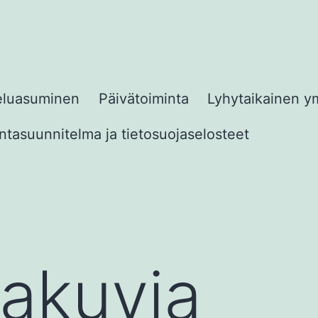
eluasuminen
Päivätoiminta
Lyhytaikainen y
tasuunnitelma ja tietosuojaselosteet
akuvia