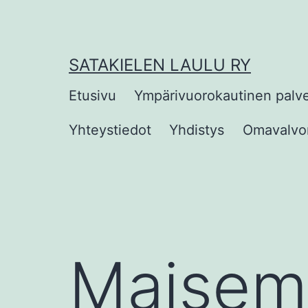
Siirry
sisältöön
SATAKIELEN LAULU RY
Etusivu
Ympärivuorokautinen palv
Yhteystiedot
Yhdistys
Omavalvon
Maisem