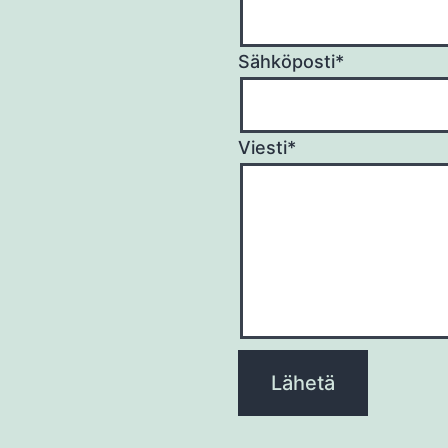
Sähköposti*
Viesti*
Please
leave
this