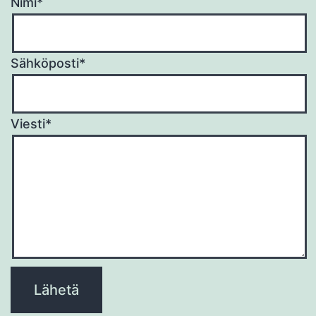
Nimi*
Sähköposti*
Viesti*
Please
leave