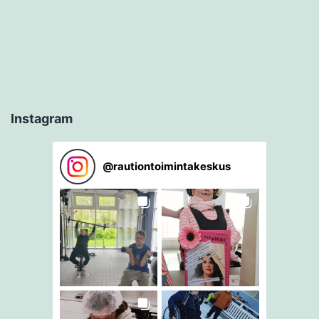
Instagram
@
rautiontoimintakeskus