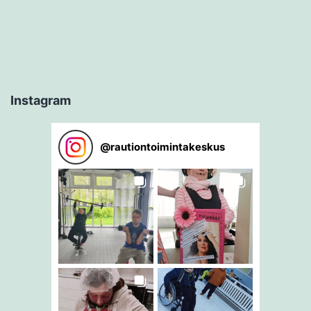
Instagram
@
rautiontoimintakeskus