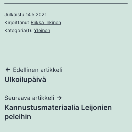
Julkaistu
14.5.2021
Kirjoittanut
Riikka Inkinen
Kategoria(t):
Yleinen
Artikkelien
Edellinen artikkeli
Ulkoilupäivä
selaus
Seuraava artikkeli
Kannustusmateriaalia Leijonien
peleihin