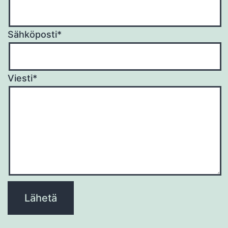
Sähköposti*
Viesti*
Please
leave
this