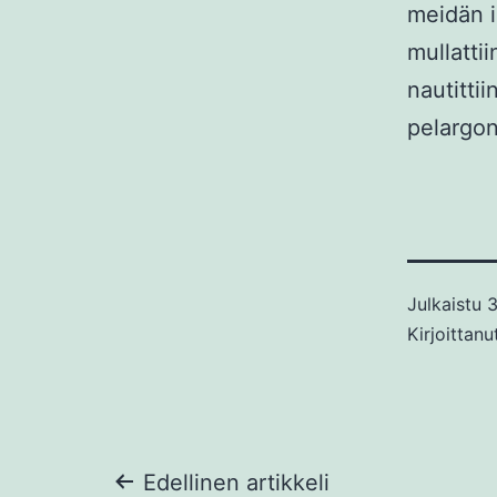
meidän i
mullattii
nautittii
pelargon
Julkaistu
3
Kirjoittan
Artikkelien
Edellinen artikkeli