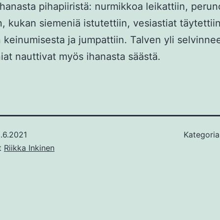
hanasta pihapiiristä: nurmikkoa leikattiin, perun
n, kukan siemeniä istutettiin, vesiastiat täytettiin
n keinumisesta ja jumpattiin. Talven yli selvinne
iat nauttivat myös ihanasta säästä.
.6.2021
Kategoria
ut
Riikka Inkinen