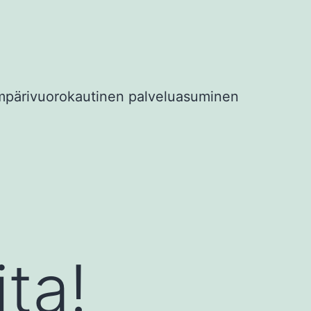
mpärivuorokautinen palveluasuminen
ta!