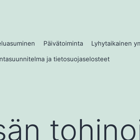
eluasuminen
Päivätoiminta
Lyhytaikainen y
tasuunnitelma ja tietosuojaselosteet
sän tohinoi