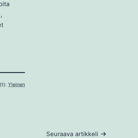
oita
,
et
(t):
Yleinen
Seuraava artikkeli