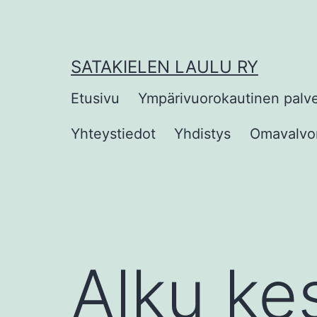
Siirry
sisältöön
SATAKIELEN LAULU RY
Etusivu
Ympärivuorokautinen palv
Yhteystiedot
Yhdistys
Omavalvon
Alku ke