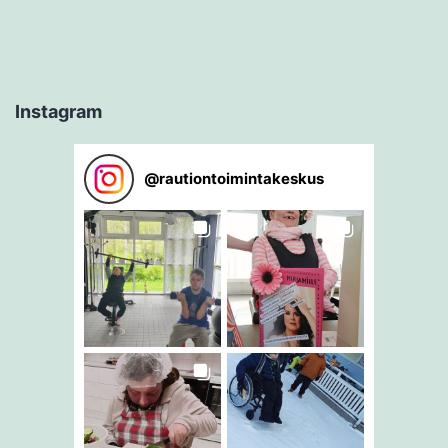
Instagram
@
rautiontoimintakeskus