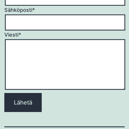
Sähköposti*
Viesti*
Please
leave
this
field