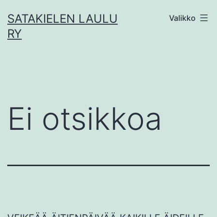
Siirry
SATAKIELEN LAULU
Valikko
sisältöön
RY
Ei otsikkoa