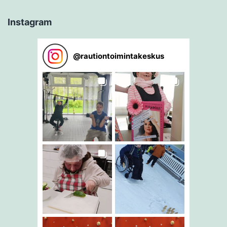
Instagram
@
rautiontoimintakeskus