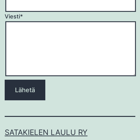
Viesti*
Please
leave
this
field
empty.
SATAKIELEN LAULU RY