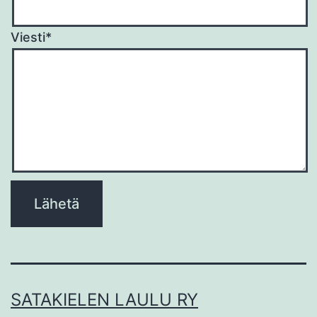
Viesti*
Please
leave
this
field
empty.
SATAKIELEN LAULU RY