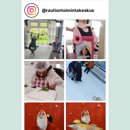
@
rautiontoimintakeskus