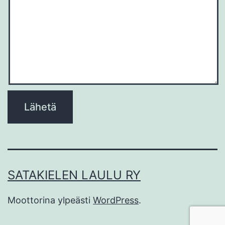
Please
leave
this
field
empty.
SATAKIELEN LAULU RY
Moottorina ylpeästi
WordPress
.