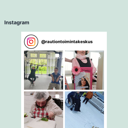
Instagram
@
rautiontoimintakeskus