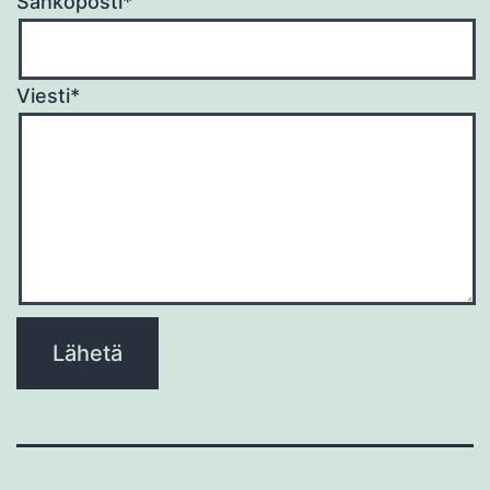
Sähköposti*
Viesti*
Please
leave
this
field
empty.