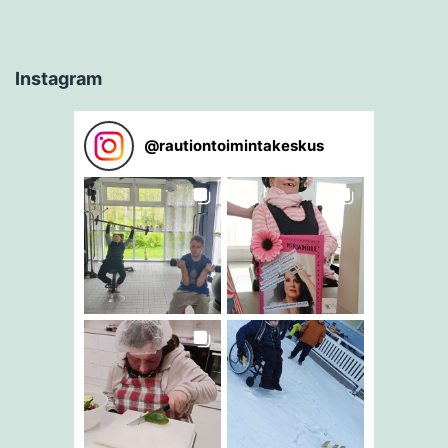
Instagram
@
rautiontoimintakeskus