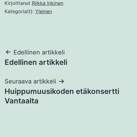
Kirjoittanut
Riikka Inkinen
Kategoria(t):
Yleinen
Artikkelien
Edellinen artikkeli
Edellinen artikkeli
selaus
Seuraava artikkeli
Huippumuusikoden etäkonsertti
Vantaalta