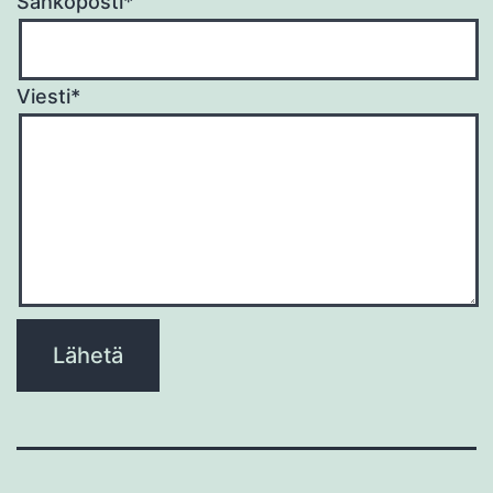
Sähköposti*
Viesti*
Please
leave
this
field
empty.