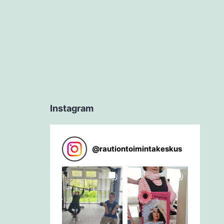
Instagram
@
rautiontoimintakeskus