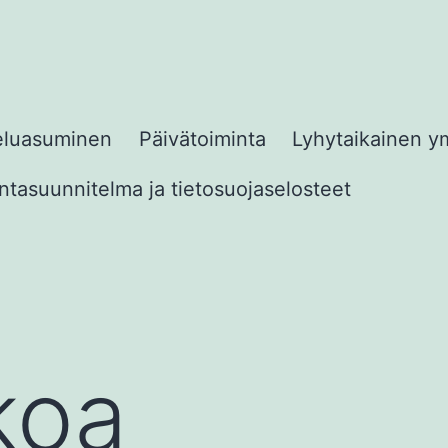
eluasuminen
Päivätoiminta
Lyhytaikainen y
tasuunnitelma ja tietosuojaselosteet
koa