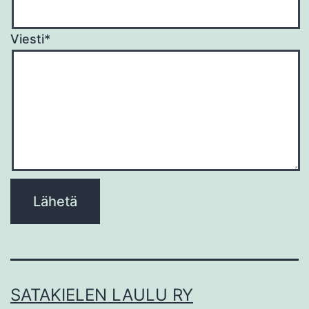
Viesti*
Please
leave
this
field
empty.
SATAKIELEN LAULU RY