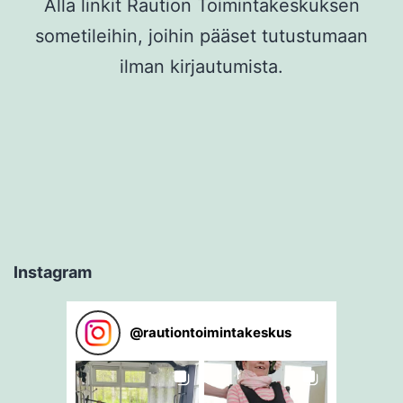
Alla linkit Raution Toimintakeskuksen
sometileihin, joihin pääset tutustumaan
ilman kirjautumista.
Instagram
@
rautiontoimintakeskus